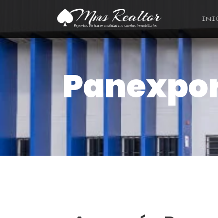
INI
Panexpor