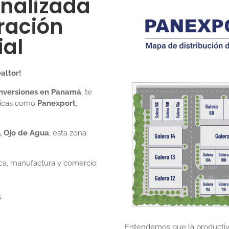
onalizada
ración
al
altor!
 inversiones en Panamá
, te
nicas como
Panexport
,
a, Ojo de Agua
, esta zona
ica, manufactura y comercio
.
Entendemos que la productiv