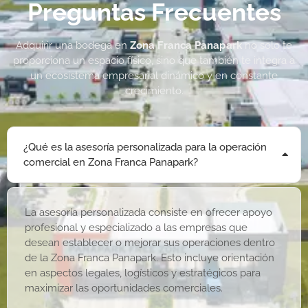
Preguntas Frecuentes
Adquirir una bodega en
Zona Franca Panapark
no solo te
proporciona un espacio físico, sino que también te integra a
un ecosistema empresarial dinámico y en constante
crecimiento.
¿Qué es la asesoría personalizada para la operación
comercial en Zona Franca Panapark?
La asesoría personalizada consiste en ofrecer apoyo
profesional y especializado a las empresas que
desean establecer o mejorar sus operaciones dentro
de la Zona Franca Panapark. Esto incluye orientación
en aspectos legales, logísticos y estratégicos para
maximizar las oportunidades comerciales.