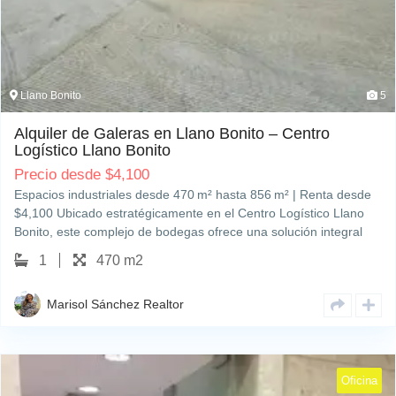
Llano Bonito
5
Alquiler de Galeras en Llano Bonito – Centro
Logístico Llano Bonito
Precio desde
$
4,100
Espacios industriales desde 470 m² hasta 856 m² | Renta desde
$4,100 Ubicado estratégicamente en el Centro Logístico Llano
Bonito, este complejo de bodegas ofrece una solución integral
para empresas que requieren eficiencia, seguridad y
1
470 m2
conectividad en Ciudad de Panamá. Alquiler de Galeras en Llano
Bonito con…
Marisol Sánchez Realtor
Oficina