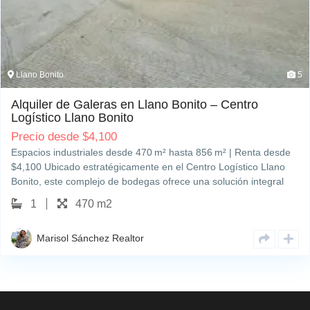
Llano Bonito
5
Alquiler de Galeras en Llano Bonito – Centro
Logístico Llano Bonito
Precio desde
$
4,100
Espacios industriales desde 470 m² hasta 856 m² | Renta desde
$4,100 Ubicado estratégicamente en el Centro Logístico Llano
Bonito, este complejo de bodegas ofrece una solución integral
para empresas que requieren eficiencia, seguridad y
1
470 m2
conectividad en Ciudad de Panamá. Alquiler de Galeras en Llano
Bonito con…
Marisol Sánchez Realtor