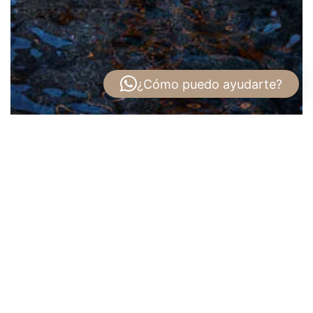
¿Cómo puedo ayudarte?
Apartamento en Venta en Costa del Este –
Proyecto IPANEMA
Vive el lujo frente al mar en IPANEMA
Residences
IPANEMA es un proyecto residencial de alto