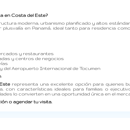
ta en Costa del Este?
tructura moderna, urbanismo planificado y altos estánda
 plusvalía en Panamá, ideal tanto para residencia com
ercados y restaurantes
ivadas y centros de negocios
vías
d y del Aeropuerto Internacional de Tocumen
n
Este
representa una excelente opción para quienes 
, con características ideales para familias o ejecutiv
ades lo convierten en una oportunidad única en el merc
n o agendar tu visita.