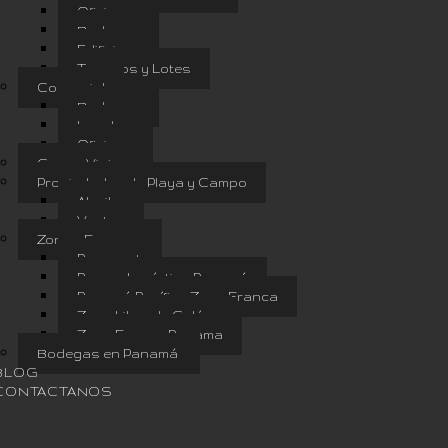
Oficinas
Bodegas
Edificios
Terrenos y Lotes
Comercial
Bodegas
Locales
Oficinas
Casco Viejo
Propiedades de Playa y Campo
Alquiler
Venta
Zonas Francas
Panapark
Parque Logístico Panamá
Panamá Pacífico Zona Franca
Zona Libre de Colón
Zona Franca Panama
Bodegas en Panamá
BLOG
CONTACTANOS