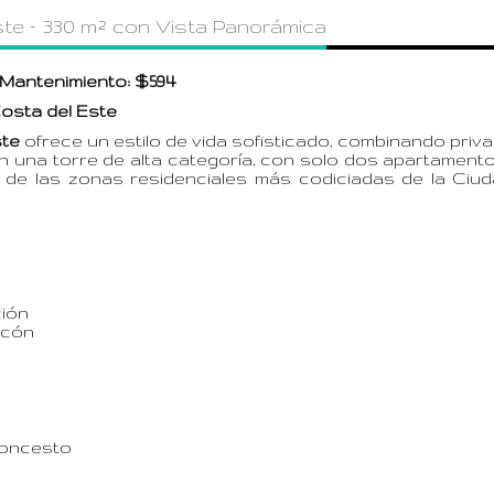
te – 330 m² con Vista Panorámica
| Mantenimiento: $594
Costa del Este
ste
ofrece un estilo de vida sofisticado, combinando priva
 en una torre de alta categoría, con solo dos apartament
a de las zonas residenciales más codiciadas de la Ciu
ción
lcón
aloncesto