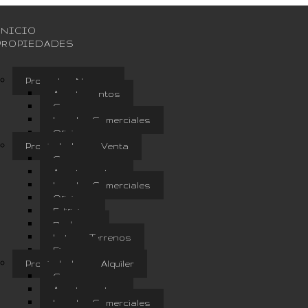
INICIO
PROPIEDADES
Proyectos Nuevos
Apartamentos
Casas
Locales Comerciales
Oficinas
Propiedades en Venta
Casas
Apartamentos
Locales Comerciales
Oficinas
Edificio
Bodegas
Lotes y Terrenos
Fincas
Propiedades en Alquiler
Casas
Apartamentos
Locales Comerciales