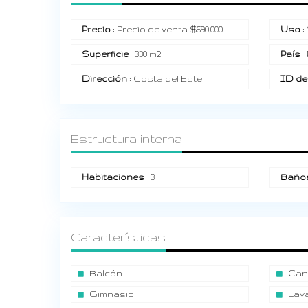
Precio
: Precio de venta
$
690,000
Uso
:
Superficie
: 330 m2
País
:
Dirección
: Costa del Este
ID de
Estructura interna
Habitaciones
: 3
Baño
Características
Balcón
Can
Gimnasio
Lav