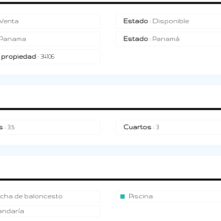
 Venta
Estado
: Disponible
 Panama
Estado
: Panamá
 propiedad
: 34106
s
: 3.5
Cuartos
: 3
cha de baloncesto
Piscina
andaría