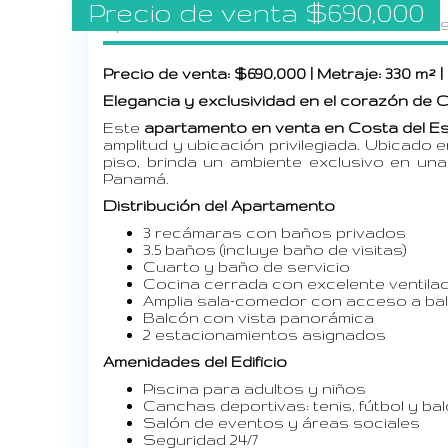
Precio de venta
$
690,000
Apartamento en Venta en Costa del Es
Precio de venta: $690,000 | Metraje: 330 m² 
Elegancia y exclusividad en el corazón de 
Este
apartamento en venta en Costa del E
amplitud y ubicación privilegiada. Ubicado
piso, brinda un ambiente exclusivo en un
Panamá.
Distribución del Apartamento
3 recámaras con baños privados
3.5 baños (incluye baño de visitas)
Cuarto y baño de servicio
Cocina cerrada con excelente ventila
Amplia sala-comedor con acceso a ba
Balcón con vista panorámica
2 estacionamientos asignados
Amenidades del Edificio
Piscina para adultos y niños
Canchas deportivas: tenis, fútbol y b
Salón de eventos y áreas sociales
Seguridad 24/7