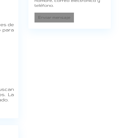
nombre, correo electrónico y
teléfono.
Enviar mensaje
res de
o para
buscan
os. La
ado.