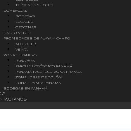
TERRENOS Y LOTES
COMERCIAL
BODEGAS
LOCALES
OFICINAS
CASCO VIEJO
PROPIEDADES DE PLAYA Y CAMPO
ALQUILER
VENTA
ZONAS FRANCAS
PANAPARK
PARQUE LOGÍSTICO PANAMÁ
PANAMÁ PACÍFICO ZONA FRANCA
ZONA LIBRE DE COLÓN
ZONA FRANCA PANAMA
BODEGAS EN PANAMÁ
OG
NTACTANOS