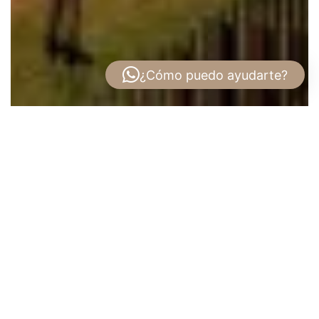
¿Cómo puedo ayudarte?
Apartamento en Venta en Punta Pacífica:
Allure – Elegancia y Exclusividad
Descubre Allure at Punta Pacífica, un proyecto
residencial de lujo ubicado en una de las zonas
más codiciadas de Panamá. Con dos
impresionantes torres, Allure fusiona diseño