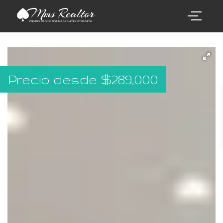
Precio desde
$
289,000