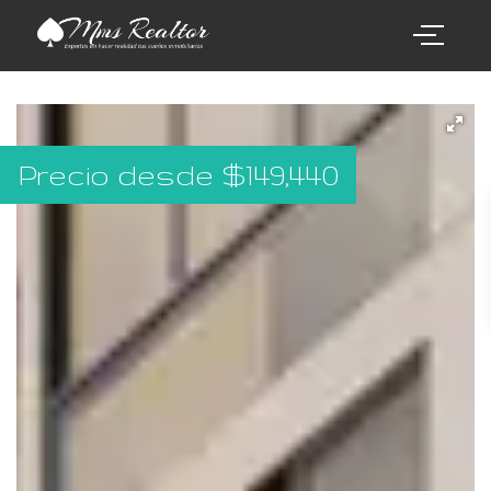
Precio desde
$
149,440