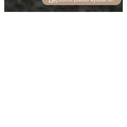
Apartamentos en Bella Vista | APTTA
Vive con energía y estilo en los apartamentos
en Bella Vista | Aptta
Descubre
APTTA
, un proyecto residencial
innovador que redefine la vida urbana en Bella
Vista, Ciudad de Panamá. Este concepto de
apartamentos activos
está diseñado para
quienes buscan un estilo de vida saludable,
funcional y tecnológicamente conectado.