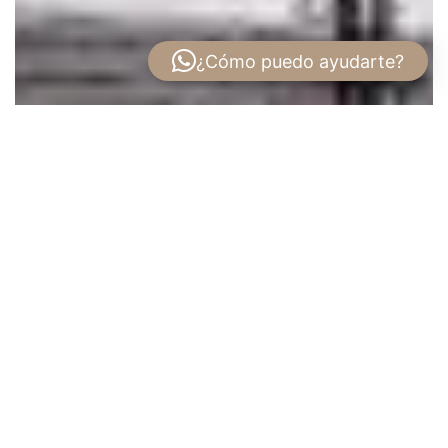
¿Cómo puedo ayudarte?
Exclusivos Apartamentos en Venta en El
Cangrejo – Proyecto Van Gogh
Descubre la elegancia y comodidad en el
Proyecto Van Gogh
, ubicado en el prestigioso
sector de
Apartamentos en Venta en El
Cangrejo
, una de las zonas residenciales más
exclusivas y céntricas de la ciudad. Rodeado de
cultura, gastronomía y áreas verdes, este