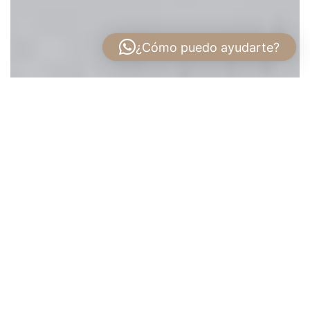
¿Cómo puedo ayudarte?
Casas Nuevas en Venta en Alto Boquete |
Grand Canyon
Descubra
Casas Nuevas en Venta en Alto
Boquete
dentro de
Grand Canyon
, un proyecto
residencial diseñado para quienes buscan vivir
rodeados de naturaleza, clima agradable y
tranquilidad, sin alejarse de los servicios
esenciales de Boquete.