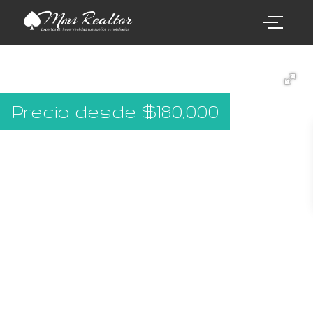
Precio desde
$
180,000