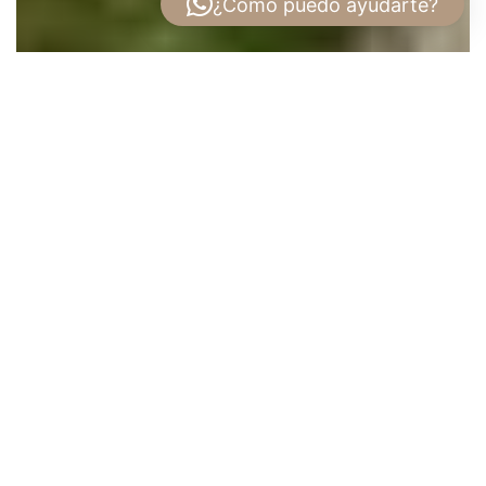
¿Cómo puedo ayudarte?
Apartamentos en Venta en Santa Ana | La
Central City Flats
Invierta en un apartahotel llave en mano dentro
de Gran Central Panamá
Encontrar un apartamento que combine diseño,
ubicación y potencial de generación de ingresos
no siempre es sencillo.
La Central City Flats
responde a esa necesidad con un concepto
innovador dentro de Gran Central: un
apartahotel completamente amueblado,