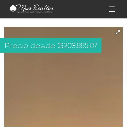
Precio desde
$
209,885.07