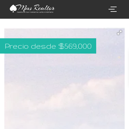
Precio desde
$
569,000