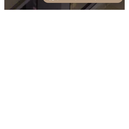
Venta de Apartamentos en The Ivy –
Santa María
Venta de
Apartamentos en The
Ivy
Descubre el estilo de vida exclusivo que ofrece
The Ivy
, ubicado en la prestigiosa comunidad de
Santa María Golf & Country Club
. Este proyecto
destaca por su diseño moderno y sus amplias