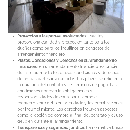
Protección a las partes involucradas
: esta ley
proporciona claridad y protección tanto para los
dueños como para los inquilinos en contratos de
arrendamiento financiero.
Plazos, Condiciones y Derechos en el Arrendamiento
Financiero:
en un arrendamiento financiero, es crucial
definir claramente los plazos, condiciones y derechos
de ambas partes involucradas. Los plazos se refieren a
la duración del contrato y los términos de pago. Las
condiciones abarcan las obligaciones y
responsabilidades de cada parte, como el
mantenimiento del bien arrendado y las penalizaciones
por incumplimiento. Los derechos incluyen aspectos
como la opción de compra al final del contrato y el uso
del bien durante el arrendamiento.
Transparencia y seguridad jurídica
: La normativa busca