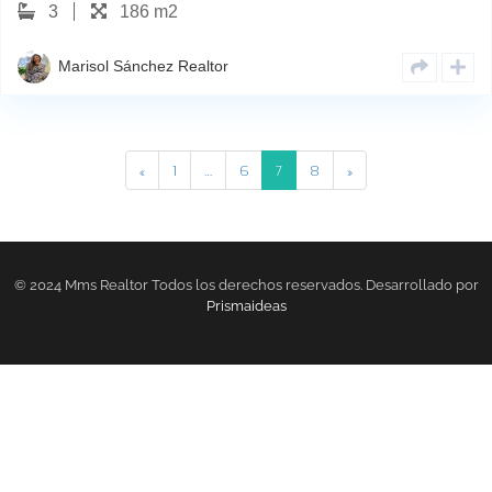
3
186 m2
Sur…
Marisol Sánchez Realtor
«
1
…
6
7
8
»
© 2024 Mms Realtor Todos los derechos reservados. Desarrollado por
Prismaideas