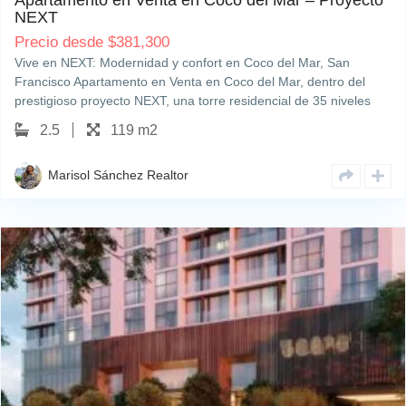
Apartamento en Venta en Coco del Mar – Proyecto
NEXT
Precio desde
$
381,300
Vive en NEXT: Modernidad y confort en Coco del Mar, San
Francisco Apartamento en Venta en Coco del Mar, dentro del
prestigioso proyecto NEXT, una torre residencial de 35 niveles
que redefine el estilo de vida contemporáneo. Ubicado en una de
2.5
119 m2
las zonas más exclusivas…
Marisol Sánchez Realtor