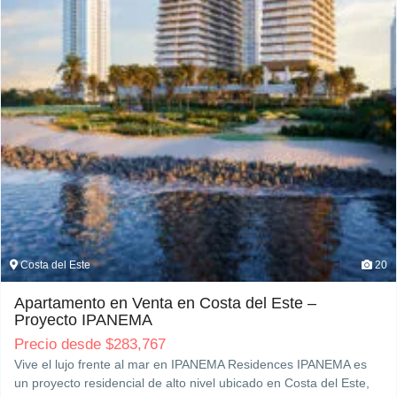
Costa del Este
20
Apartamento en Venta en Costa del Este –
Proyecto IPANEMA
Precio desde
$
283,767
Vive el lujo frente al mar en IPANEMA Residences IPANEMA es
un proyecto residencial de alto nivel ubicado en Costa del Este,